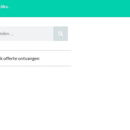
liks.
k offerte ontvangen