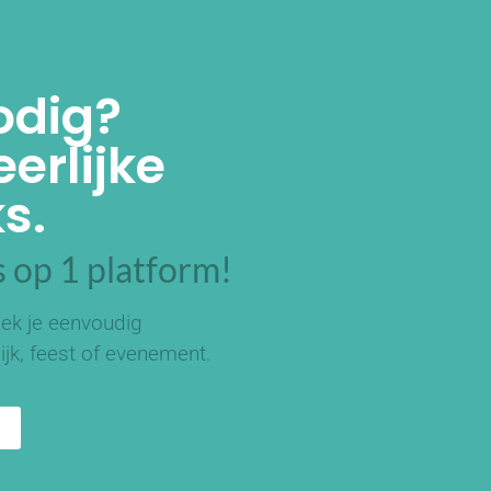
odig?
erlijke
s.
 op 1 platform!
ek je eenvoudig
ijk, feest of evenement.