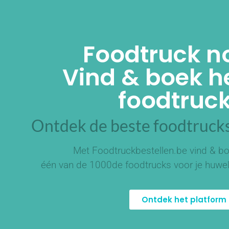
Foodtruck n
Vind & boek he
foodtruck
Ontdek de beste foodtrucks
Met Foodtruckbestellen.be vind & bo
één van de
1000de foodtrucks
voor je huwel
Ontdek het platform