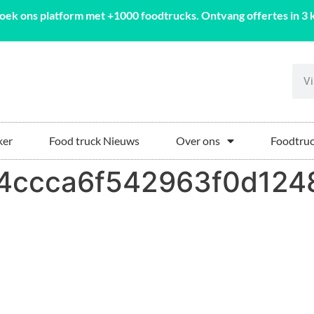
oek ons platform met +1000 foodtrucks. Ontvang offertes in 3 k
ker
Food truck Nieuws
Over ons
Foodtruc
24ccca6f542963f0d12