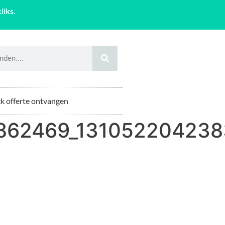
liks.
k offerte ontvangen
4862469_13105220423