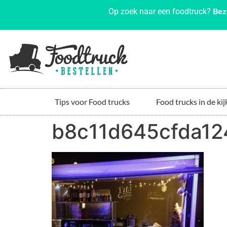
Bez
Op zoek naar een foodtruck?
Tips voor Food trucks
Food trucks in de kij
b8c11d645cfda1