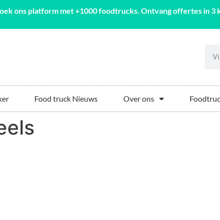
oek ons platform met +1000 foodtrucks. Ontvang offertes in 3 k
ker
Food truck Nieuws
Over ons
Foodtruc
eels