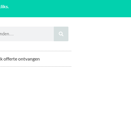
liks.
k offerte ontvangen