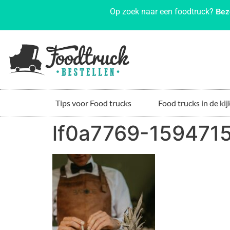
Bez
Op zoek naar een foodtruck?
Tips voor Food trucks
Food trucks in de kij
lf0a7769-1594715