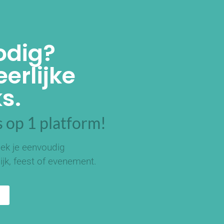
odig?
erlijke
s.
 op 1 platform!
ek je eenvoudig
ijk, feest of evenement.