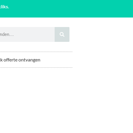
liks.
k offerte ontvangen