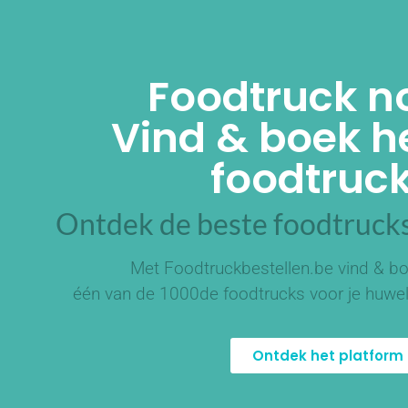
Foodtruck n
Vind & boek he
foodtruck
Ontdek de beste foodtrucks
Met Foodtruckbestellen.be vind & bo
één van de
1000de foodtrucks
voor je huwel
Ontdek het platform