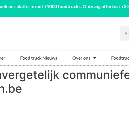
oek ons platform met +1000 foodtrucks. Ontvang offertes in 3 k
ker
Food truck Nieuws
Over ons
Foodtruc
nvergetelijk communief
n.be