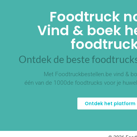
Foodtruck n
Vind & boek he
foodtruck
Ontdek de beste foodtrucks
Met Foodtruckbestellen.be vind & bo
één van de
1000de foodtrucks
voor je huwel
Ontdek het platform