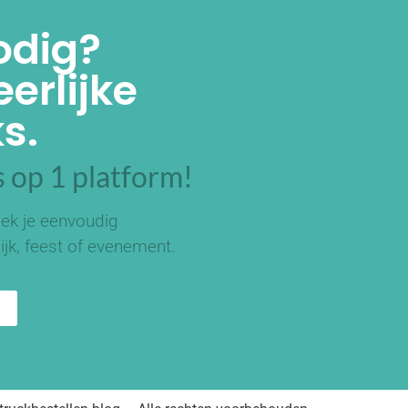
odig?
erlijke
s.
 op 1 platform!
ek je eenvoudig
ijk, feest of evenement.