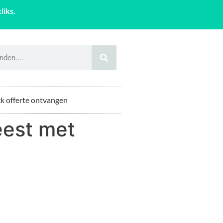
liks.
k offerte ontvangen
eest met