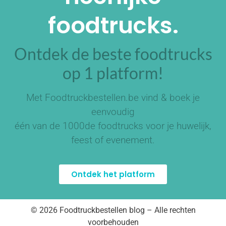
foodtrucks.
Ontdek de beste foodtrucks
op 1 platform!
Met Foodtruckbestellen.be vind & boek je
eenvoudig
één van de
1000de foodtrucks
voor je huwelijk,
feest of evenement.
Ontdek het platform
© 2026 Foodtruckbestellen blog – Alle rechten
voorbehouden