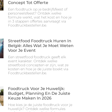
Concept Tot Offerte
Een foodtruck op je bedrijfsfeest of
personeelsfeest? Ontdek welke
formule werkt, wat het kost en hoe je
in 3 stappen offertes aanvraagt via
Foodtruckbestellen.be.
Streetfood Foodtruck Huren In
België: Alles Wat Je Moet Weten
Voor Je Event
Een streetfood foodtruck geeft elk
event karakter. Ontdek welke
streetfood concepten er zijn, wat ze
kosten en hoe je de juiste boekt via
Foodtruckbestellen.be.
Foodtruck Voor Je Huwelijk:
Budget, Planning En De Juiste
Keuze Maken In 2026
Hoe kies je de juiste foodtruck voor je
huwelijk? Ontdek welke formules