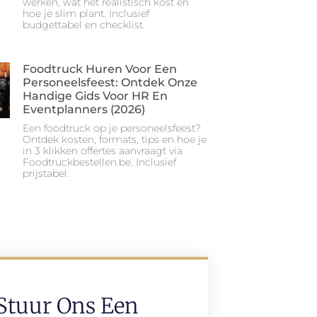
werken, wat het realistisch kost en
hoe je slim plant. Inclusief
budgettabel en checklist.
Foodtruck Huren Voor Een
Personeelsfeest: Ontdek Onze
Handige Gids Voor HR En
Eventplanners (2026)
Een foodtruck op je personeelsfeest?
Ontdek kosten, formats, tips en hoe je
in 3 klikken offertes aanvraagt via
Foodtruckbestellen.be. Inclusief
prijstabel.
Stuur Ons Een