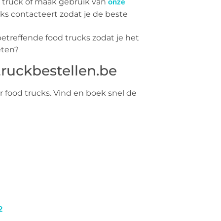
onze
ke truck of maak gebruik van
rucks contacteert zodat je de beste
treffende food trucks zodat je het
eten?
ruckbestellen.be
 food trucks. Vind en boek snel de
2