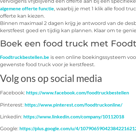
vervolgens vrijblijvend een offerte aan bij een specifie
algemene offerte functie
, waarbij je met 1 klik alle food t
offerte kan kiezen.
Binnen maximaal 2 dagen krijg je antwoord van de desbe
kerstfeest goed en tijdig kan plannen. Klaar om te geni
Boek een food truck met Foodt
Foodtruckbestellen.be
is een online boekingssysteem voor
gewenste food truck voor je kerstfeest.
Volg ons op social media
https://www.facebook.com/foodtruckbestellen
Facebook:
https://www.pinterest.com/foodtruckonline/
Pinterest:
https://www.linkedin.com/company/10112018
Linkedin:
https://plus.google.com/u/4/10790659042384221621
Google: