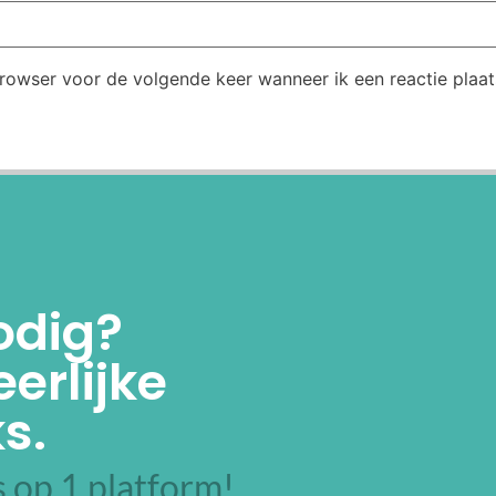
browser voor de volgende keer wanneer ik een reactie plaat
odig?
erlijke
s.
 op 1 platform!