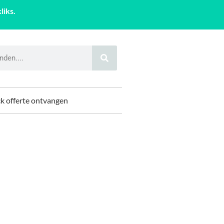
liks.
k offerte ontvangen