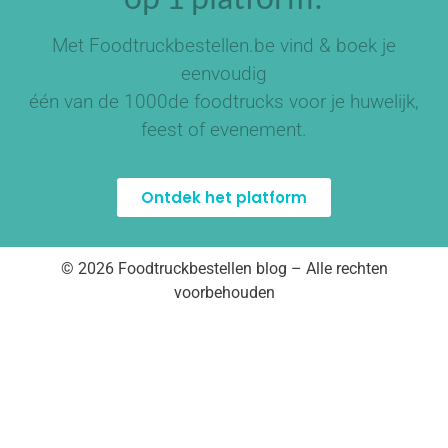
Met Foodtruckbestellen.be vind & boek je
eenvoudig
één van de
1000de foodtrucks
voor je huwelijk,
feest of evenement.
Ontdek het platform
© 2026 Foodtruckbestellen blog – Alle rechten
voorbehouden