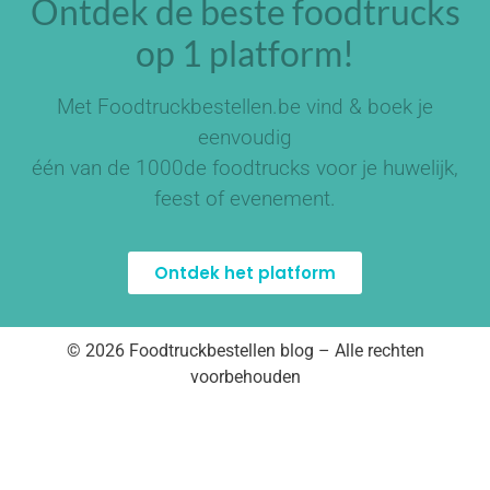
Ontdek de beste foodtrucks
op 1 platform!
Met Foodtruckbestellen.be vind & boek je
eenvoudig
één van de
1000de foodtrucks
voor je huwelijk,
feest of evenement.
Ontdek het platform
© 2026 Foodtruckbestellen blog – Alle rechten
voorbehouden