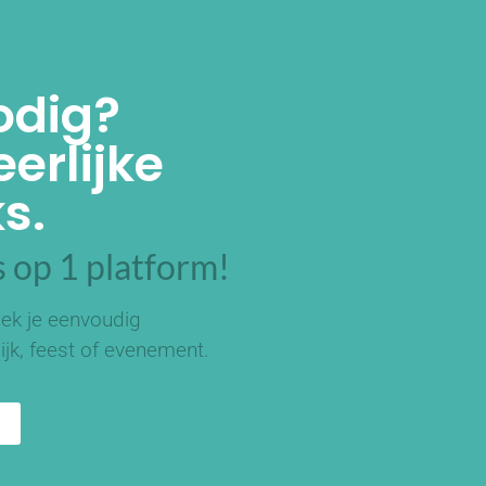
odig?
erlijke
s.
 op 1 platform!
ek je eenvoudig
ijk, feest of evenement.