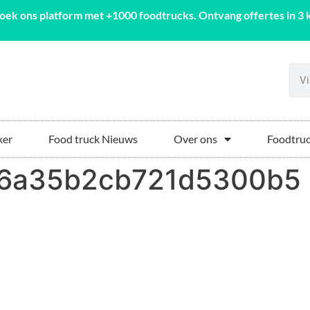
oek ons platform met +1000 foodtrucks. Ontvang offertes in 3 k
ker
Food truck Nieuws
Over ons
Foodtruc
6a35b2cb721d5300b5