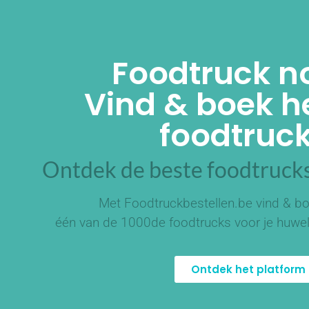
Foodtruck n
Vind & boek he
foodtruck
Ontdek de beste foodtrucks
Met Foodtruckbestellen.be vind & bo
één van de
1000de foodtrucks
voor je huwel
Ontdek het platform