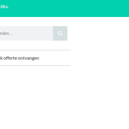
liks.
k offerte ontvangen