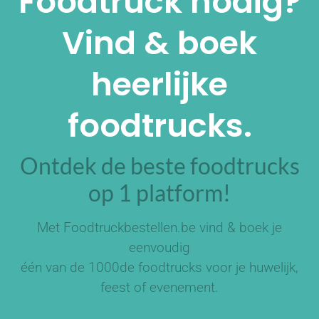
Foodtruck nodig?
Vind & boek
heerlijke
foodtrucks.
Ontdek de beste foodtrucks
op 1 platform!
Met Foodtruckbestellen.be vind & boek je
eenvoudig
één van de
1000de foodtrucks
voor je huwelijk,
feest of evenement.