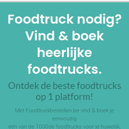
Alternative:
Foodtruck nodig?
Vind & boek
heerlijke
foodtrucks.
Ontdek de beste foodtrucks
op 1 platform!
Met Foodtruckbestellen.be vind & boek je
eenvoudig
één van de
1000de foodtrucks
voor je huwelijk,