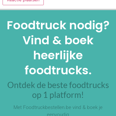
Alternative:
Foodtruck nodig?
Vind & boek
heerlijke
foodtrucks.
Ontdek de beste foodtrucks
op 1 platform!
Met Foodtruckbestellen.be vind & boek je
eenvoudig