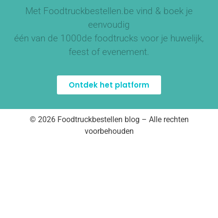
Met Foodtruckbestellen.be vind & boek je
eenvoudig
één van de
1000de foodtrucks
voor je huwelijk,
feest of evenement.
Ontdek het platform
© 2026 Foodtruckbestellen blog – Alle rechten
voorbehouden