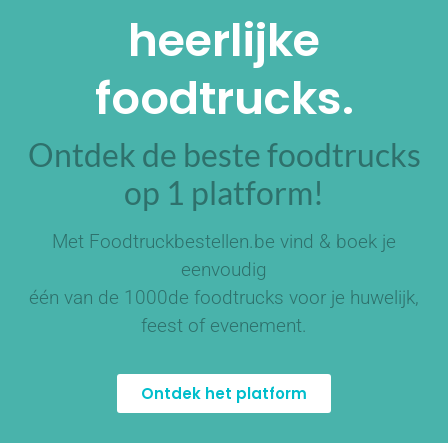
heerlijke
foodtrucks.
Ontdek de beste foodtrucks
op 1 platform!
Met Foodtruckbestellen.be vind & boek je
eenvoudig
één van de
1000de foodtrucks
voor je huwelijk,
feest of evenement.
Ontdek het platform