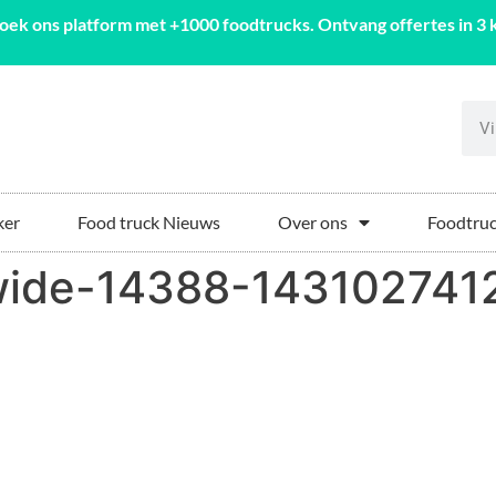
oek ons platform met +1000 foodtrucks. Ontvang offertes in 3 k
ker
Food truck Nieuws
Over ons
Foodtruc
ide-14388-143102741