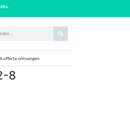
liks.
k offerte ontvangen
2-8