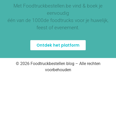
Met Foodtruckbestellen.be vind & boek je
eenvoudig
één van de
1000de foodtrucks
voor je huwelijk,
feest of evenement.
Ontdek het platform
© 2026 Foodtruckbestellen blog – Alle rechten
voorbehouden