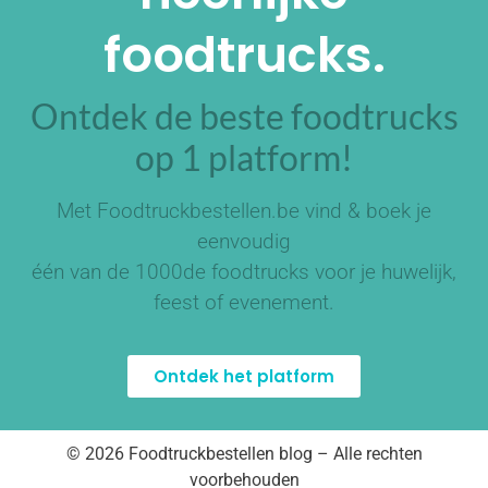
foodtrucks.
Ontdek de beste foodtrucks
op 1 platform!
Met Foodtruckbestellen.be vind & boek je
eenvoudig
één van de
1000de foodtrucks
voor je huwelijk,
feest of evenement.
Ontdek het platform
© 2026 Foodtruckbestellen blog – Alle rechten
voorbehouden