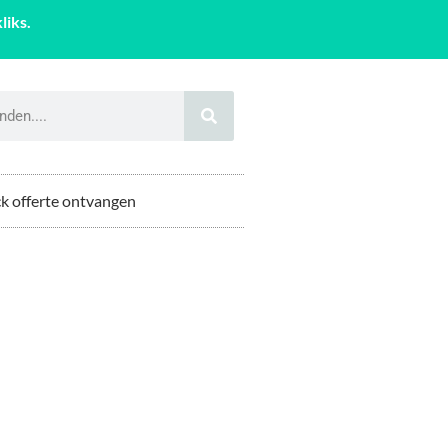
liks.
k offerte ontvangen