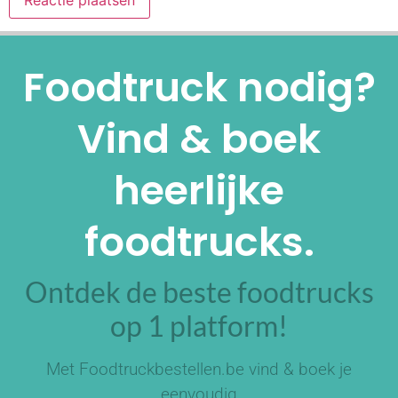
Alternative:
Foodtruck nodig?
Vind & boek
heerlijke
foodtrucks.
Ontdek de beste foodtrucks
op 1 platform!
Met Foodtruckbestellen.be vind & boek je
eenvoudig