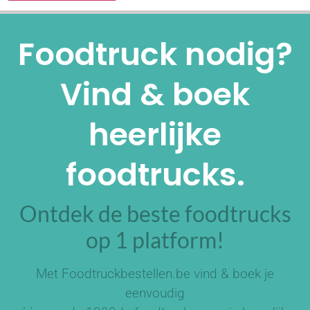
Alternative:
Foodtruck nodig?
Vind & boek
heerlijke
foodtrucks.
Ontdek de beste foodtrucks
op 1 platform!
Met Foodtruckbestellen.be vind & boek je
eenvoudig