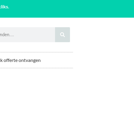
liks.
k offerte ontvangen