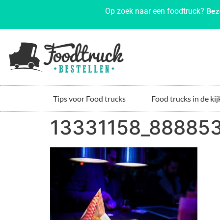
Bez
Op zoek naar een foodtruck?
Tips voor Food trucks
Food trucks in de kij
13331158_88885