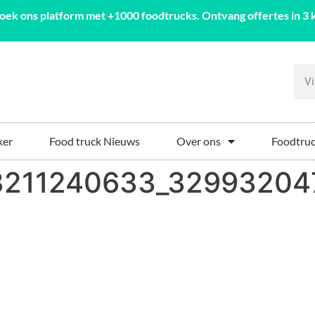
oek ons platform met +1000 foodtrucks. Ontvang offertes in 3 k
ker
Food truck Nieuws
Over ons
Foodtruc
3211240633_32993204