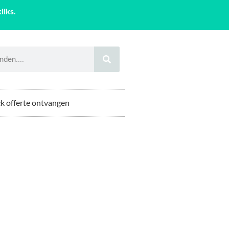
liks.
k offerte ontvangen