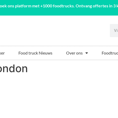
oek ons platform met +1000 foodtrucks. Ontvang offertes in 3 k
ker
Food truck Nieuws
Over ons
Foodtruc
ondon