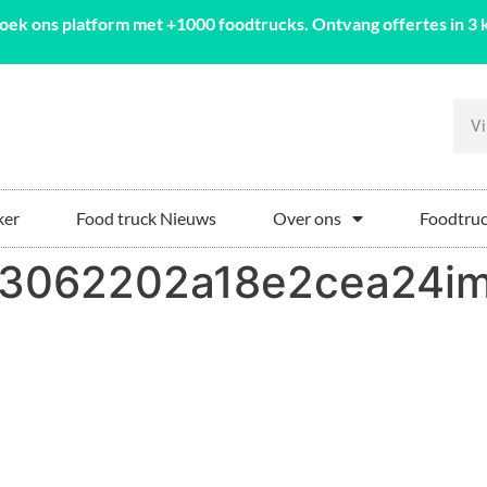
oek ons platform met +1000 foodtrucks. Ontvang offertes in 3 k
ker
Food truck Nieuws
Over ons
Foodtruc
f3062202a18e2cea24i