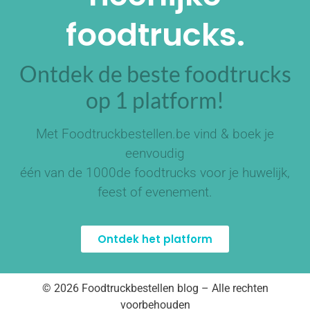
foodtrucks.
Ontdek de beste foodtrucks
op 1 platform!
Met Foodtruckbestellen.be vind & boek je
eenvoudig
één van de
1000de foodtrucks
voor je huwelijk,
feest of evenement.
Ontdek het platform
© 2026 Foodtruckbestellen blog – Alle rechten
voorbehouden