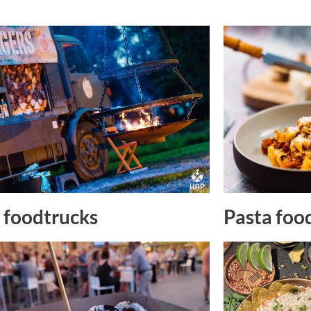
Pasta foo
foodtrucks