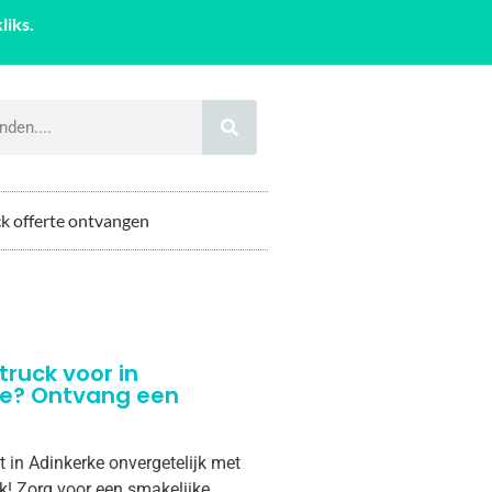
liks.
k offerte ontvangen
truck voor in
ke? Ontvang een
t in Adinkerke onvergetelijk met
k! Zorg voor een smakelijke