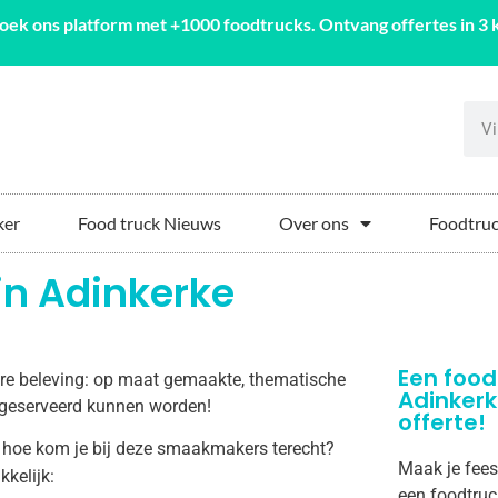
oek ons platform met +1000 foodtrucks. Ontvang offertes in 3 k
ker
Food truck Nieuws
Over ons
Foodtruc
in Adinkerke
Een food
aire beleving: op maat gemaakte, thematische
Adinker
ke geserveerd kunnen worden!
offerte!
 hoe kom je bij deze smaakmakers terecht?
Maak je fees
kkelijk:
een foodtruc