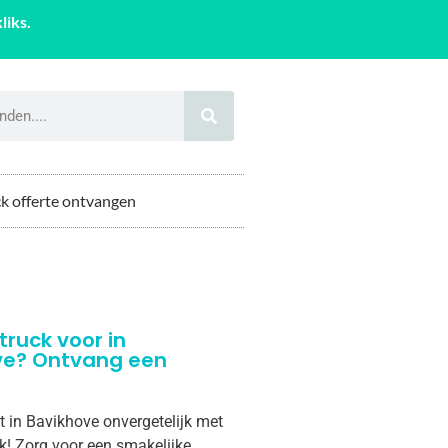
liks.
k offerte ontvangen
truck voor in
ve? Ontvang een
t in Bavikhove onvergetelijk met
k! Zorg voor een smakelijke