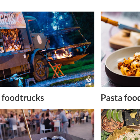
Pasta foo
foodtrucks