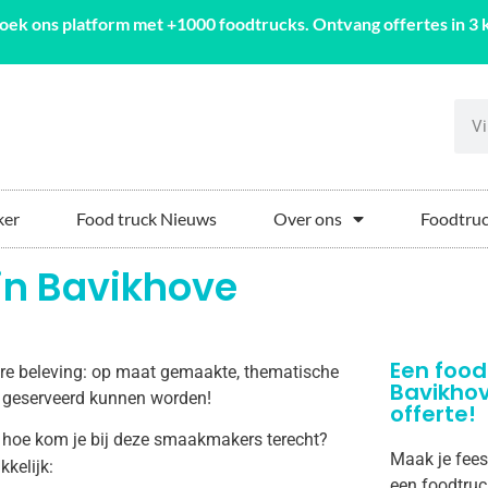
oek ons platform met +1000 foodtrucks. Ontvang offertes in 3 k
ker
Food truck Nieuws
Over ons
Foodtruc
in Bavikhove
Een food
aire beleving: op maat gemaakte, thematische
Bavikho
ve geserveerd kunnen worden!
offerte!
 hoe kom je bij deze smaakmakers terecht?
Maak je fees
kkelijk:
een foodtruc