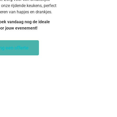
 onze rijdende keukens, perfect
veren van hapjes en drankjes.
oek vandaag nog de ideale
oor jouw evenement!
ng een offerte