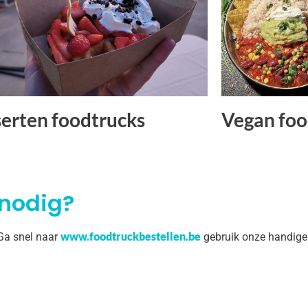
erten foodtrucks
Vegan foo
 nodig?
www.foodtruckbestellen.be
 Ga snel naar
gebruik onze handige 