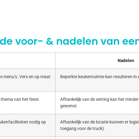
 de voor- & nadelen van een
Nadelen
e menu’s. Vers en op maat
Beperkte keukenruimte kan resulteren in
 thema van het feest.
Afhankelijk van de setting kan het minde
gewenst.
kenfaciliteiten nodig op
Afhankelijk van de locatie kunnen er logist
toegang voor de truck).