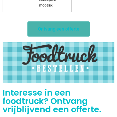
mogelijk.
Ontvang een offerte
Interesse in een
foodtruck? Ontvang
vrijblijvend een offerte.