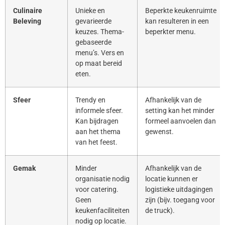
Culinaire
Unieke en
Beperkte keukenruimte
Beleving
gevarieerde
kan resulteren in een
keuzes. Thema-
beperkter menu.
gebaseerde
menu’s. Vers en
op maat bereid
eten.
Sfeer
Trendy en
Afhankelijk van de
informele sfeer.
setting kan het minder
Kan bijdragen
formeel aanvoelen dan
aan het thema
gewenst.
van het feest.
Gemak
Minder
Afhankelijk van de
organisatie nodig
locatie kunnen er
voor catering.
logistieke uitdagingen
Geen
zijn (bijv. toegang voor
keukenfaciliteiten
de truck).
nodig op locatie.