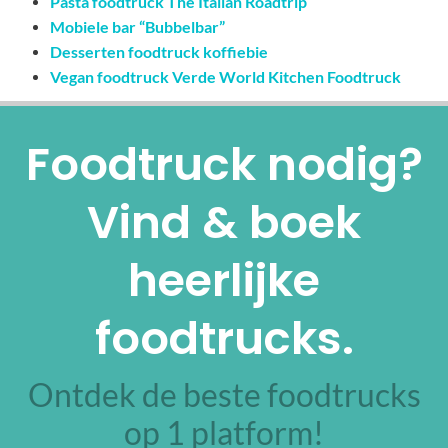
Pasta foodtruck The Italian Roadtrip
Mobiele bar “Bubbelbar”
Desserten foodtruck koffiebie
Vegan foodtruck Verde World Kitchen Foodtruck
Foodtruck nodig?
Vind & boek
heerlijke
foodtrucks.
Ontdek de beste foodtrucks
op 1 platform!