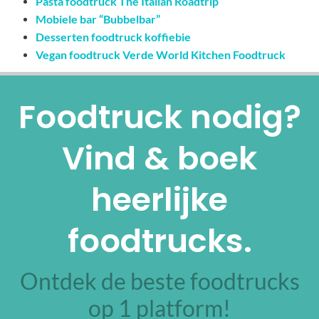
Pasta foodtruck The Italian Roadtrip
Mobiele bar “Bubbelbar”
Desserten foodtruck koffiebie
Vegan foodtruck Verde World Kitchen Foodtruck
Foodtruck nodig?
Vind & boek
heerlijke
foodtrucks.
Ontdek de beste foodtrucks
op 1 platform!