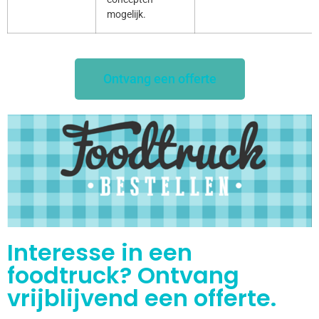
mogelijk.
Ontvang een offerte
Interesse in een
foodtruck? Ontvang
vrijblijvend een offerte.