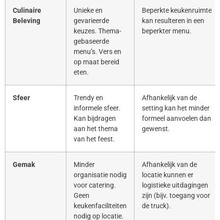
Culinaire
Unieke en
Beperkte keukenruimte
Beleving
gevarieerde
kan resulteren in een
keuzes. Thema-
beperkter menu.
gebaseerde
menu’s. Vers en
op maat bereid
eten.
Sfeer
Trendy en
Afhankelijk van de
informele sfeer.
setting kan het minder
Kan bijdragen
formeel aanvoelen dan
aan het thema
gewenst.
van het feest.
Gemak
Minder
Afhankelijk van de
organisatie nodig
locatie kunnen er
voor catering.
logistieke uitdagingen
Geen
zijn (bijv. toegang voor
keukenfaciliteiten
de truck).
nodig op locatie.