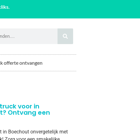
liks.
k offerte ontvangen
truck voor in
t? Ontvang een
t in Boechout onvergetelijk met
k! Zorg voor een smakelijke