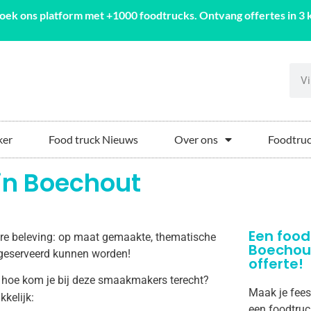
oek ons platform met +1000 foodtrucks. Ontvang offertes in 3 k
ker
Food truck Nieuws
Over ons
Foodtruc
 in Boechout
Een food
aire beleving: op maat gemaakte, thematische
Boechou
ut geserveerd kunnen worden!
offerte!
 hoe kom je bij deze smaakmakers terecht?
Maak je fees
kkelijk:
een foodtruc