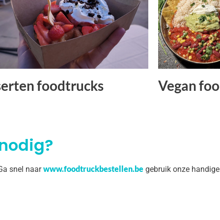
erten foodtrucks
Vegan foo
 nodig?
www.foodtruckbestellen.be
 Ga snel naar
gebruik onze handige 