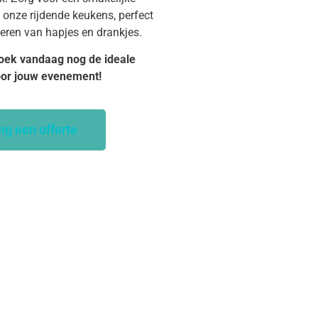
 onze rijdende keukens, perfect
veren van hapjes en drankjes.
oek vandaag nog de ideale
oor jouw evenement!
ng een offerte