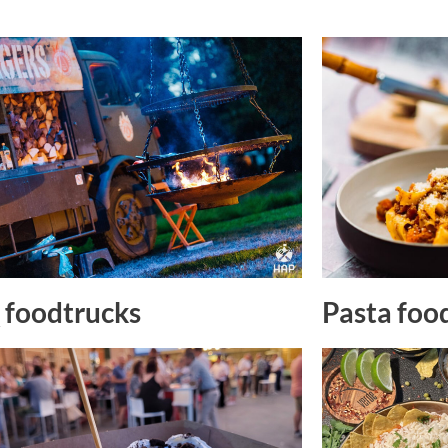
Pasta foo
foodtrucks