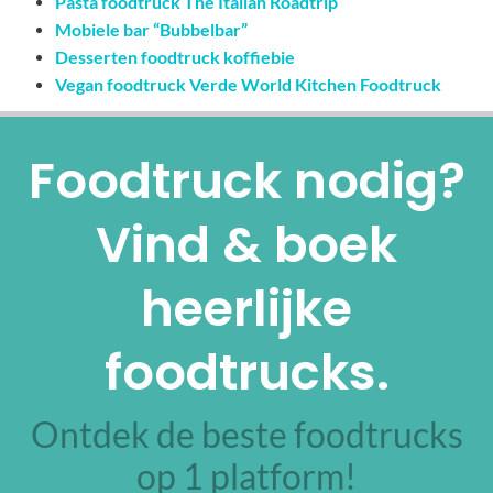
Pasta foodtruck The Italian Roadtrip
Mobiele bar “Bubbelbar”
Desserten foodtruck koffiebie
Vegan foodtruck Verde World Kitchen Foodtruck
Foodtruck nodig?
Vind & boek
heerlijke
foodtrucks.
Ontdek de beste foodtrucks
op 1 platform!