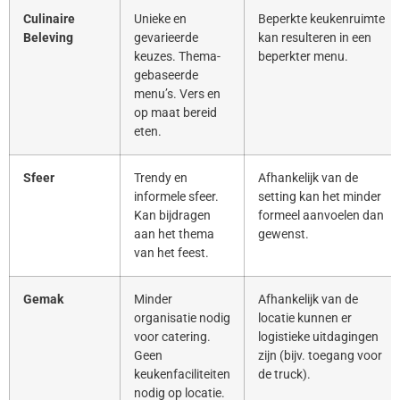
Culinaire
Unieke en
Beperkte keukenruimte
Beleving
gevarieerde
kan resulteren in een
keuzes. Thema-
beperkter menu.
gebaseerde
menu’s. Vers en
op maat bereid
eten.
Sfeer
Trendy en
Afhankelijk van de
informele sfeer.
setting kan het minder
Kan bijdragen
formeel aanvoelen dan
aan het thema
gewenst.
van het feest.
Gemak
Minder
Afhankelijk van de
organisatie nodig
locatie kunnen er
voor catering.
logistieke uitdagingen
Geen
zijn (bijv. toegang voor
keukenfaciliteiten
de truck).
nodig op locatie.