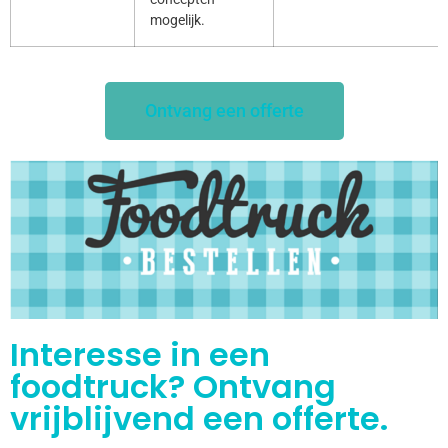
mogelijk.
Ontvang een offerte
Interesse in een
foodtruck? Ontvang
vrijblijvend een offerte.