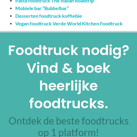
Pasta foodtruck The Italian Roadtrip
Mobiele bar “Bubbelbar”
Desserten foodtruck koffiebie
Vegan foodtruck Verde World Kitchen Foodtruck
Foodtruck nodig?
Vind & boek
heerlijke
foodtrucks.
Ontdek de beste foodtrucks
op 1 platform!