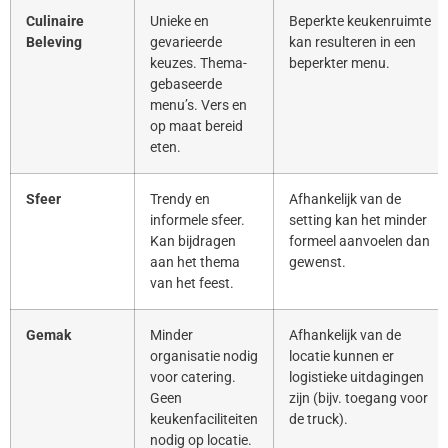
Culinaire
Unieke en
Beperkte keukenruimte
Beleving
gevarieerde
kan resulteren in een
keuzes. Thema-
beperkter menu.
gebaseerde
menu’s. Vers en
op maat bereid
eten.
Sfeer
Trendy en
Afhankelijk van de
informele sfeer.
setting kan het minder
Kan bijdragen
formeel aanvoelen dan
aan het thema
gewenst.
van het feest.
Gemak
Minder
Afhankelijk van de
organisatie nodig
locatie kunnen er
voor catering.
logistieke uitdagingen
Geen
zijn (bijv. toegang voor
keukenfaciliteiten
de truck).
nodig op locatie.