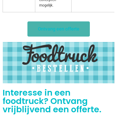
mogelijk.
Ontvang een offerte
Interesse in een
foodtruck? Ontvang
vrijblijvend een offerte.