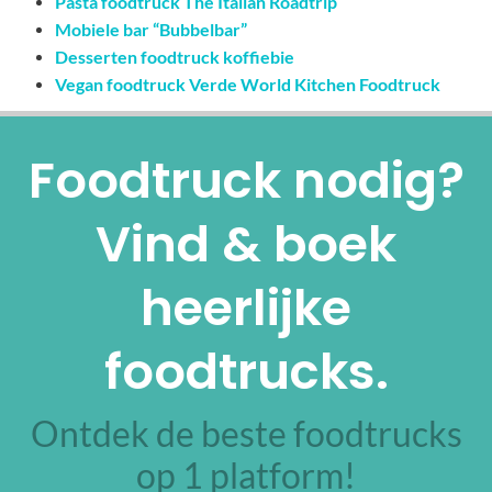
Pasta foodtruck The Italian Roadtrip
Mobiele bar “Bubbelbar”
Desserten foodtruck koffiebie
Vegan foodtruck Verde World Kitchen Foodtruck
Foodtruck nodig?
Vind & boek
heerlijke
foodtrucks.
Ontdek de beste foodtrucks
op 1 platform!