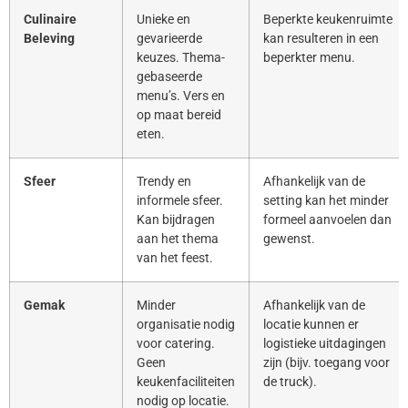
Culinaire
Unieke en
Beperkte keukenruimte
Beleving
gevarieerde
kan resulteren in een
keuzes. Thema-
beperkter menu.
gebaseerde
menu’s. Vers en
op maat bereid
eten.
Sfeer
Trendy en
Afhankelijk van de
informele sfeer.
setting kan het minder
Kan bijdragen
formeel aanvoelen dan
aan het thema
gewenst.
van het feest.
Gemak
Minder
Afhankelijk van de
organisatie nodig
locatie kunnen er
voor catering.
logistieke uitdagingen
Geen
zijn (bijv. toegang voor
keukenfaciliteiten
de truck).
nodig op locatie.