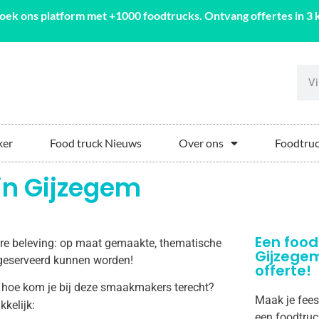
oek ons platform met +1000 foodtrucks. Ontvang offertes in 3 k
ker
Food truck Nieuws
Over ons
Foodtruc
in Gijzegem
Een food
aire beleving: op maat gemaakte, thematische
Gijzege
m geserveerd kunnen worden!
offerte!
 hoe kom je bij deze smaakmakers terecht?
Maak je fees
kkelijk:
een foodtruc