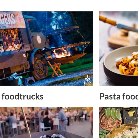
Pasta foo
foodtrucks