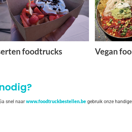
erten foodtrucks
Vegan foo
 nodig?
www.foodtruckbestellen.be
 Ga snel naar
gebruik onze handige 