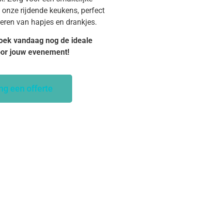
 onze rijdende keukens, perfect
veren van hapjes en drankjes.
oek vandaag nog de ideale
oor jouw evenement!
ng een offerte