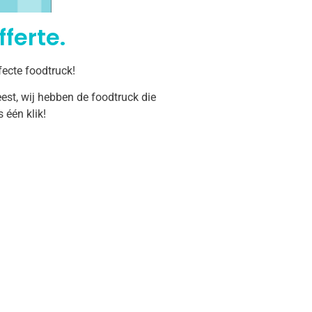
ferte.
fecte foodtruck!
est, wij hebben de foodtruck die
één klik!