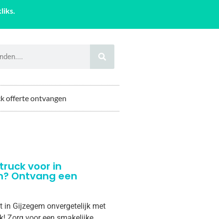
liks.
k offerte ontvangen
truck voor in
m? Ontvang een
t in Gijzegem onvergetelijk met
k! Zorg voor een smakelijke