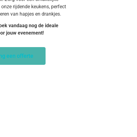
 onze rijdende keukens, perfect
veren van hapjes en drankjes.
oek vandaag nog de ideale
oor jouw evenement!
ng een offerte