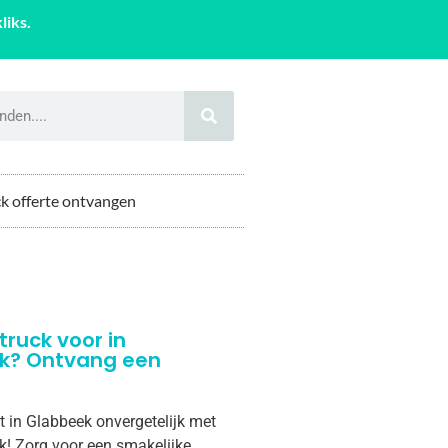
liks.
k offerte ontvangen
truck voor in
k? Ontvang een
t in Glabbeek onvergetelijk met
k! Zorg voor een smakelijke