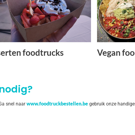
erten foodtrucks
Vegan foo
 nodig?
www.foodtruckbestellen.be
 Ga snel naar
gebruik onze handige 