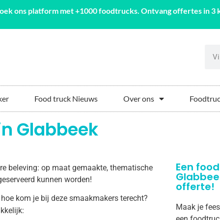
oek ons platform met +1000 foodtrucks. Ontvang offertes in 3 k
ker
Food truck Nieuws
Over ons
Foodtruc
in Glabbeek
Een food
aire beleving: op maat gemaakte, thematische
Glabbee
k geserveerd kunnen worden!
offerte!
 hoe kom je bij deze smaakmakers terecht?
Maak je fees
kkelijk:
een foodtruc