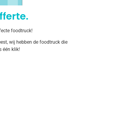
ferte.
fecte foodtruck!
est, wij hebben de foodtruck die
één klik!