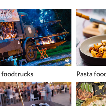
Pasta foo
foodtrucks