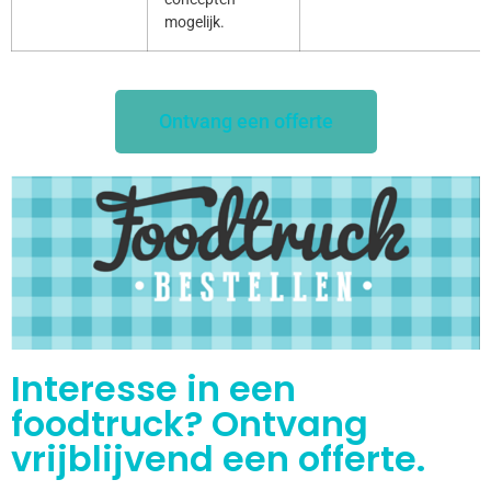
mogelijk.
Ontvang een offerte
Interesse in een
foodtruck? Ontvang
vrijblijvend een offerte.