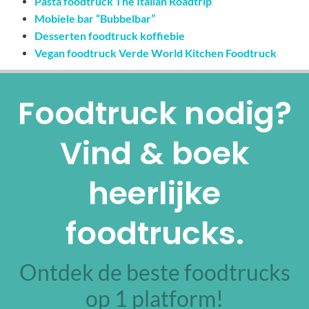
Pasta foodtruck The Italian Roadtrip
Mobiele bar “Bubbelbar”
Desserten foodtruck koffiebie
Vegan foodtruck Verde World Kitchen Foodtruck
Foodtruck nodig?
Vind & boek
heerlijke
foodtrucks.
Ontdek de beste foodtrucks
op 1 platform!