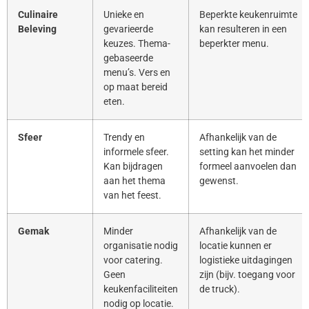
Culinaire
Unieke en
Beperkte keukenruimte
Beleving
gevarieerde
kan resulteren in een
keuzes. Thema-
beperkter menu.
gebaseerde
menu’s. Vers en
op maat bereid
eten.
Sfeer
Trendy en
Afhankelijk van de
informele sfeer.
setting kan het minder
Kan bijdragen
formeel aanvoelen dan
aan het thema
gewenst.
van het feest.
Gemak
Minder
Afhankelijk van de
organisatie nodig
locatie kunnen er
voor catering.
logistieke uitdagingen
Geen
zijn (bijv. toegang voor
keukenfaciliteiten
de truck).
nodig op locatie.