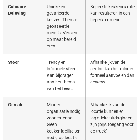
Culinaire
Unieke en
Beperkte keukenruimte
Beleving
gevarieerde
kan resulteren in een
keuzes. Thema-
beperkter menu.
gebaseerde
menu’s. Vers en
op maat bereid
eten.
Sfeer
Trendy en
Afhankelijk van de
informele sfeer.
setting kan het minder
Kan bijdragen
formeel aanvoelen dan
aan het thema
gewenst.
van het feest.
Gemak
Minder
Afhankelijk van de
organisatie nodig
locatie kunnen er
voor catering.
logistieke uitdagingen
Geen
zijn (bijv. toegang voor
keukenfaciliteiten
de truck).
nodig op locatie.