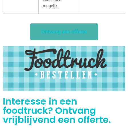
mogelijk.
Ontvang een offerte
Interesse in een
foodtruck? Ontvang
vrijblijvend een offerte.