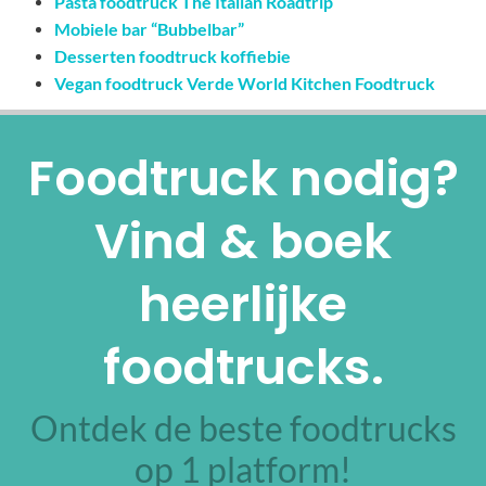
Pasta foodtruck The Italian Roadtrip
Mobiele bar “Bubbelbar”
Desserten foodtruck koffiebie
Vegan foodtruck Verde World Kitchen Foodtruck
Foodtruck nodig?
Vind & boek
heerlijke
foodtrucks.
Ontdek de beste foodtrucks
op 1 platform!