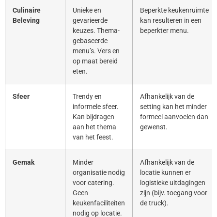
Culinaire
Unieke en
Beperkte keukenruimte
Beleving
gevarieerde
kan resulteren in een
keuzes. Thema-
beperkter menu.
gebaseerde
menu’s. Vers en
op maat bereid
eten.
Sfeer
Trendy en
Afhankelijk van de
informele sfeer.
setting kan het minder
Kan bijdragen
formeel aanvoelen dan
aan het thema
gewenst.
van het feest.
Gemak
Minder
Afhankelijk van de
organisatie nodig
locatie kunnen er
voor catering.
logistieke uitdagingen
Geen
zijn (bijv. toegang voor
keukenfaciliteiten
de truck).
nodig op locatie.