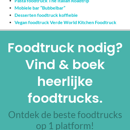
Pasta foodtruck The Italian Roadtrip
Mobiele bar “Bubbelbar”
Desserten foodtruck koffiebie
Vegan foodtruck Verde World Kitchen Foodtruck
Foodtruck nodig?
Vind & boek
heerlijke
foodtrucks.
Ontdek de beste foodtrucks
op 1 platform!