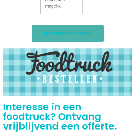
mogelijk.
Ontvang een offerte
Interesse in een
foodtruck? Ontvang
vrijblijvend een offerte.