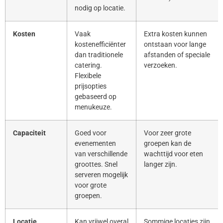
nodig op locatie.
Kosten
Vaak
Extra kosten kunnen
kostenefficiënter
ontstaan voor lange
dan traditionele
afstanden of speciale
catering.
verzoeken.
Flexibele
prijsopties
gebaseerd op
menukeuze.
Capaciteit
Goed voor
Voor zeer grote
evenementen
groepen kan de
van verschillende
wachttijd voor eten
groottes. Snel
langer zijn.
serveren mogelijk
voor grote
groepen.
Locatie
Kan vrijwel overal
Sommige locaties zijn