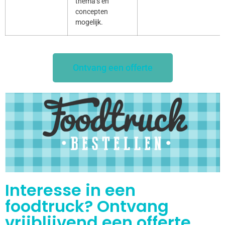
thema’s en
concepten
mogelijk.
Ontvang een offerte
Interesse in een
foodtruck? Ontvang
vrijblijvend een offerte.