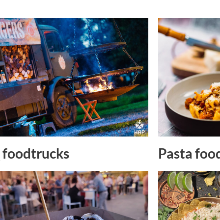
Pasta foo
foodtrucks