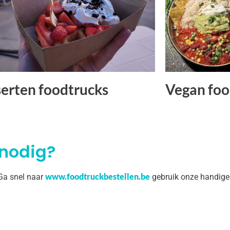
erten foodtrucks
Vegan foo
 nodig?
www.foodtruckbestellen.be
 Ga snel naar
gebruik onze handige 