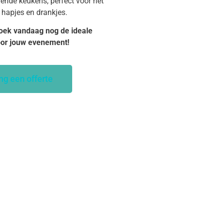
dende keukens, perfect voor het
 hapjes en drankjes.
oek vandaag nog de ideale
oor jouw evenement!
ng een offerte