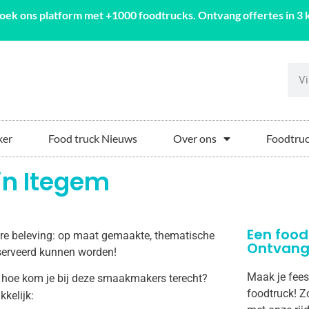
oek ons platform met +1000 foodtrucks. Ontvang offertes in 3 k
ker
Food truck Nieuws
Over ons
Foodtruc
in Itegem
Een food
aire beleving: op maat gemaakte, thematische
Ontvang 
geserveerd kunnen worden!
Maak je fees
 hoe kom je bij deze smaakmakers terecht?
foodtruck! Z
kkelijk: