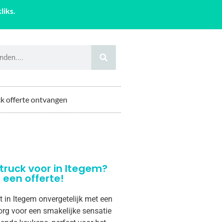
liks.
k offerte ontvangen
truck voor in Itegem?
een offerte!
t in Itegem onvergetelijk met een
org voor een smakelijke sensatie