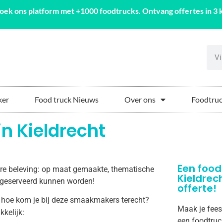
oek ons platform met +1000 foodtrucks. Ontvang offertes in 3 k
ker
Food truck Nieuws
Over ons
Foodtruc
in Kieldrecht
Een food
aire beleving: op maat gemaakte, thematische
Kieldrec
ht geserveerd kunnen worden!
offerte!
 hoe kom je bij deze smaakmakers terecht?
Maak je feest
kkelijk:
een foodtruc