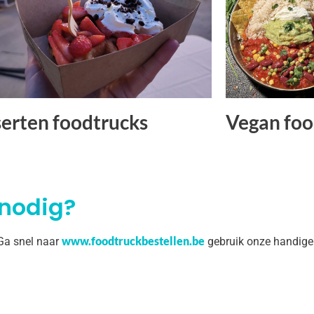
erten foodtrucks
Vegan foo
 nodig?
www.foodtruckbestellen.be
 Ga snel naar
gebruik onze handige 