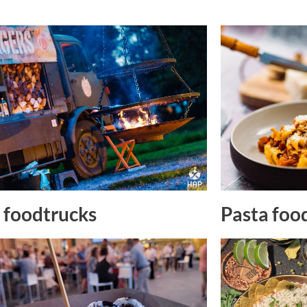
Pasta foo
foodtrucks