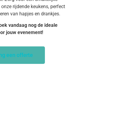
 onze rijdende keukens, perfect
veren van hapjes en drankjes.
oek vandaag nog de ideale
oor jouw evenement!
ng een offerte