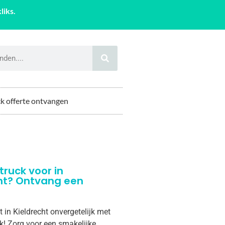
liks.
k offerte ontvangen
truck voor in
ht? Ontvang een
 in Kieldrecht onvergetelijk met
k! Zorg voor een smakelijke