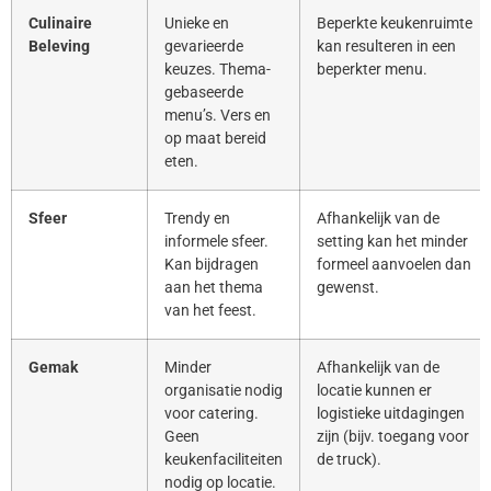
Culinaire
Unieke en
Beperkte keukenruimte
Beleving
gevarieerde
kan resulteren in een
keuzes. Thema-
beperkter menu.
gebaseerde
menu’s. Vers en
op maat bereid
eten.
Sfeer
Trendy en
Afhankelijk van de
informele sfeer.
setting kan het minder
Kan bijdragen
formeel aanvoelen dan
aan het thema
gewenst.
van het feest.
Gemak
Minder
Afhankelijk van de
organisatie nodig
locatie kunnen er
voor catering.
logistieke uitdagingen
Geen
zijn (bijv. toegang voor
keukenfaciliteiten
de truck).
nodig op locatie.