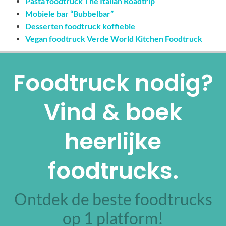
Pasta foodtruck The Italian Roadtrip
Mobiele bar “Bubbelbar”
Desserten foodtruck koffiebie
Vegan foodtruck Verde World Kitchen Foodtruck
Foodtruck nodig?
Vind & boek
heerlijke
foodtrucks.
Ontdek de beste foodtrucks
op 1 platform!