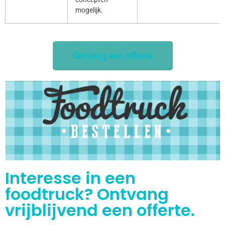
mogelijk.
Ontvang een offerte
Interesse in een
foodtruck? Ontvang
vrijblijvend een offerte.