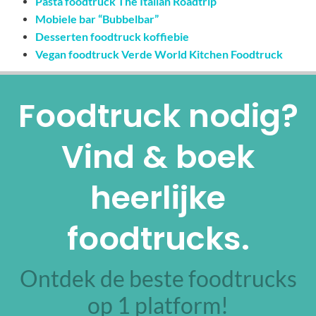
Pasta foodtruck The Italian Roadtrip
Mobiele bar “Bubbelbar”
Desserten foodtruck koffiebie
Vegan foodtruck Verde World Kitchen Foodtruck
Foodtruck nodig?
Vind & boek
heerlijke
foodtrucks.
Ontdek de beste foodtrucks
op 1 platform!