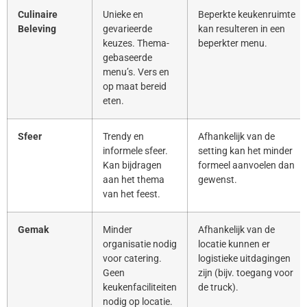
Culinaire
Unieke en
Beperkte keukenruimte
Beleving
gevarieerde
kan resulteren in een
keuzes. Thema-
beperkter menu.
gebaseerde
menu’s. Vers en
op maat bereid
eten.
Sfeer
Trendy en
Afhankelijk van de
informele sfeer.
setting kan het minder
Kan bijdragen
formeel aanvoelen dan
aan het thema
gewenst.
van het feest.
Gemak
Minder
Afhankelijk van de
organisatie nodig
locatie kunnen er
voor catering.
logistieke uitdagingen
Geen
zijn (bijv. toegang voor
keukenfaciliteiten
de truck).
nodig op locatie.