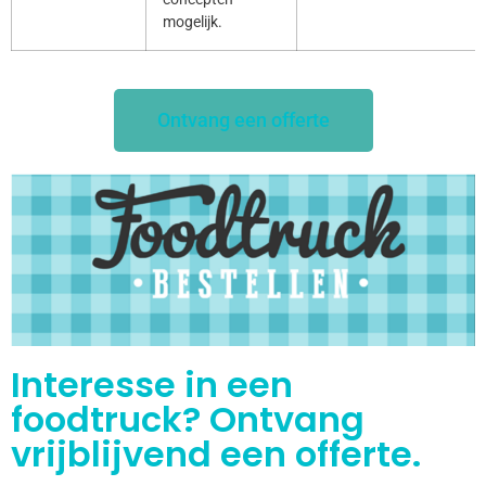
mogelijk.
Ontvang een offerte
Interesse in een
foodtruck? Ontvang
vrijblijvend een offerte.