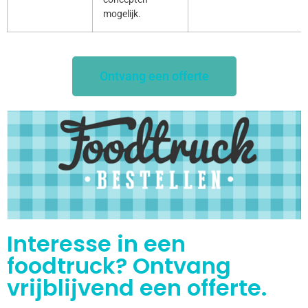
mogelijk.
Ontvang een offerte
Interesse in een
foodtruck? Ontvang
vrijblijvend een offerte.