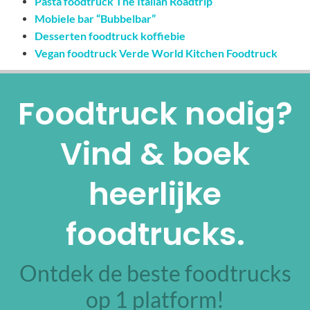
Pasta foodtruck The Italian Roadtrip
Mobiele bar “Bubbelbar”
Desserten foodtruck koffiebie
Vegan foodtruck Verde World Kitchen Foodtruck
Foodtruck nodig?
Vind & boek
heerlijke
foodtrucks.
Ontdek de beste foodtrucks
op 1 platform!