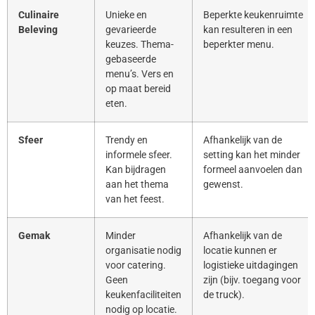
Culinaire
Unieke en
Beperkte keukenruimte
Beleving
gevarieerde
kan resulteren in een
keuzes. Thema-
beperkter menu.
gebaseerde
menu’s. Vers en
op maat bereid
eten.
Sfeer
Trendy en
Afhankelijk van de
informele sfeer.
setting kan het minder
Kan bijdragen
formeel aanvoelen dan
aan het thema
gewenst.
van het feest.
Gemak
Minder
Afhankelijk van de
organisatie nodig
locatie kunnen er
voor catering.
logistieke uitdagingen
Geen
zijn (bijv. toegang voor
keukenfaciliteiten
de truck).
nodig op locatie.