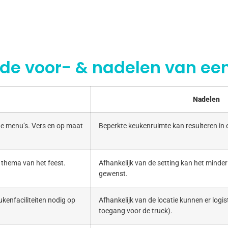
 de voor- & nadelen van een
Nadelen
e menu’s. Vers en op maat
Beperkte keukenruimte kan resulteren in
 thema van het feest.
Afhankelijk van de setting kan het minde
gewenst.
kenfaciliteiten nodig op
Afhankelijk van de locatie kunnen er logist
toegang voor de truck).