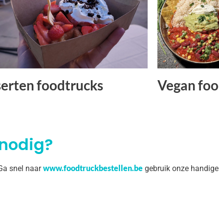
erten foodtrucks
Vegan foo
 nodig?
www.foodtruckbestellen.be
 Ga snel naar
gebruik onze handige 