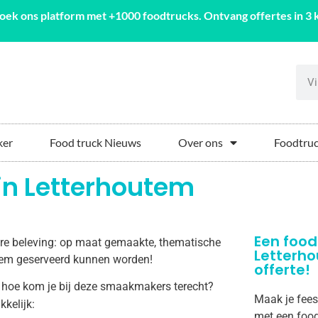
oek ons platform met +1000 foodtrucks. Ontvang offertes in 3 k
ker
Food truck Nieuws
Over ons
Foodtruc
 in Letterhoutem
Een food
aire beleving: op maat gemaakte, thematische
Letterh
outem geserveerd kunnen worden!
offerte!
 hoe kom je bij deze smaakmakers terecht?
Maak je fees
kkelijk:
met een food