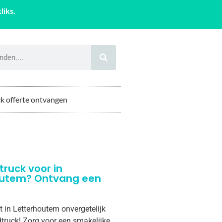
liks.
k offerte ontvangen
truck voor in
outem? Ontvang een
t in Letterhoutem onvergetelijk
truck! Zorg voor een smakelijke