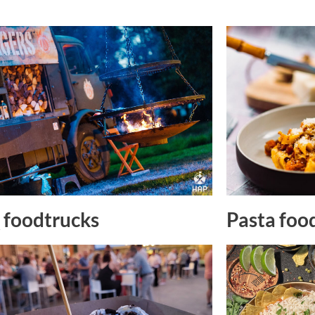
Pasta foo
foodtrucks