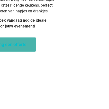
 onze rijdende keukens, perfect
veren van hapjes en drankjes.
oek vandaag nog de ideale
oor jouw evenement!
ng een offerte