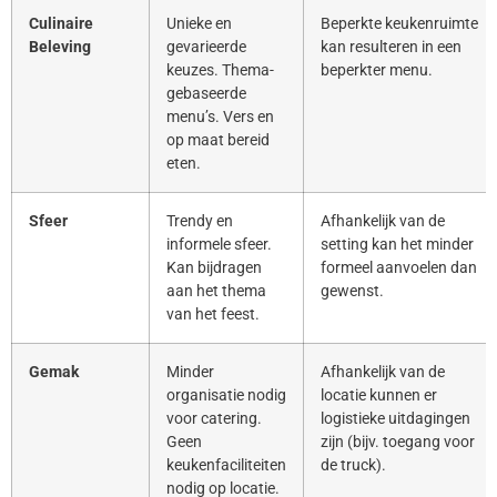
Culinaire
Unieke en
Beperkte keukenruimte
Beleving
gevarieerde
kan resulteren in een
keuzes. Thema-
beperkter menu.
gebaseerde
menu’s. Vers en
op maat bereid
eten.
Sfeer
Trendy en
Afhankelijk van de
informele sfeer.
setting kan het minder
Kan bijdragen
formeel aanvoelen dan
aan het thema
gewenst.
van het feest.
Gemak
Minder
Afhankelijk van de
organisatie nodig
locatie kunnen er
voor catering.
logistieke uitdagingen
Geen
zijn (bijv. toegang voor
keukenfaciliteiten
de truck).
nodig op locatie.