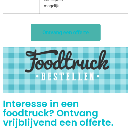
mogelijk.
Ontvang een offerte
Interesse in een
foodtruck? Ontvang
vrijblijvend een offerte.