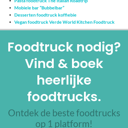
Pasta foodtruck The Italian Roadtrip
Mobiele bar “Bubbelbar”
Desserten foodtruck koffiebie
Vegan foodtruck Verde World Kitchen Foodtruck
Foodtruck nodig?
Vind & boek
heerlijke
foodtrucks.
Ontdek de beste foodtrucks
op 1 platform!