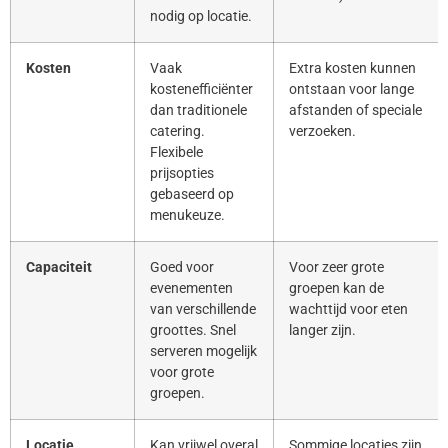
nodig op locatie.
Kosten
Vaak
Extra kosten kunnen
kostenefficiënter
ontstaan voor lange
dan traditionele
afstanden of speciale
catering.
verzoeken.
Flexibele
prijsopties
gebaseerd op
menukeuze.
Capaciteit
Goed voor
Voor zeer grote
evenementen
groepen kan de
van verschillende
wachttijd voor eten
groottes. Snel
langer zijn.
serveren mogelijk
voor grote
groepen.
Locatie
Kan vrijwel overal
Sommige locaties zijn