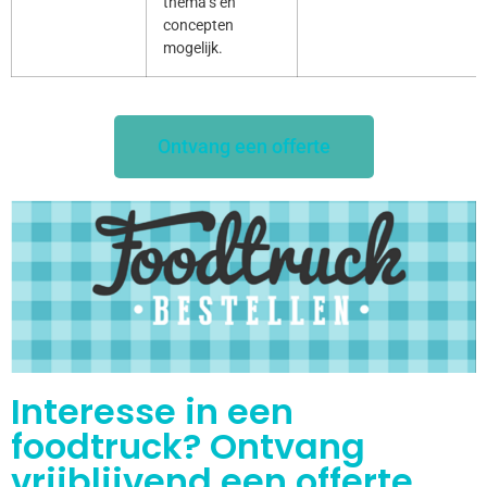
thema’s en
concepten
mogelijk.
Ontvang een offerte
Interesse in een
foodtruck? Ontvang
vrijblijvend een offerte.