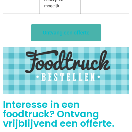
mogelijk.
Ontvang een offerte
Interesse in een
foodtruck? Ontvang
vrijblijvend een offerte.