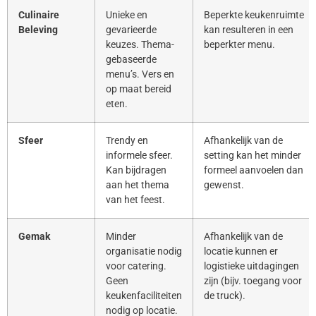
Culinaire
Unieke en
Beperkte keukenruimte
Beleving
gevarieerde
kan resulteren in een
keuzes. Thema-
beperkter menu.
gebaseerde
menu’s. Vers en
op maat bereid
eten.
Sfeer
Trendy en
Afhankelijk van de
informele sfeer.
setting kan het minder
Kan bijdragen
formeel aanvoelen dan
aan het thema
gewenst.
van het feest.
Gemak
Minder
Afhankelijk van de
organisatie nodig
locatie kunnen er
voor catering.
logistieke uitdagingen
Geen
zijn (bijv. toegang voor
keukenfaciliteiten
de truck).
nodig op locatie.