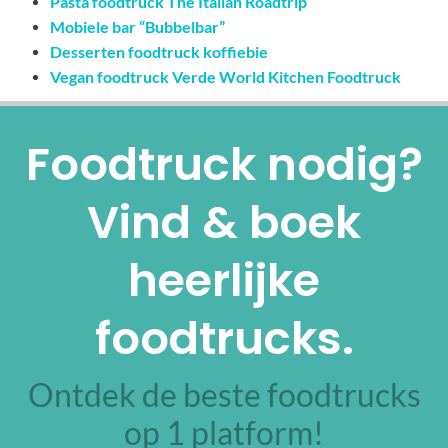
Pasta foodtruck The Italian Roadtrip
Mobiele bar “Bubbelbar”
Desserten foodtruck koffiebie
Vegan foodtruck Verde World Kitchen Foodtruck
Foodtruck nodig?
Vind & boek
heerlijke
foodtrucks.
Ontdek de beste foodtrucks
op 1 platform!